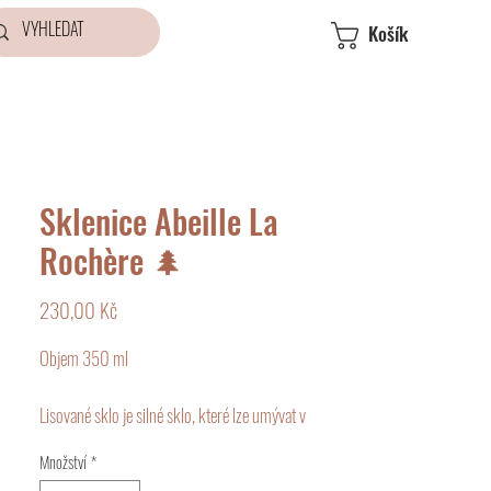
Košík
Sklenice Abeille La
Rochère 🌲
Cena
230,00 Kč
Objem 350 ml

Lisované sklo je silné sklo, které lze umývat v 
myčce a používat v mikrovlnné troubě. Při 
Množství
*
používání skla je třeba se vyhnout teplotním 