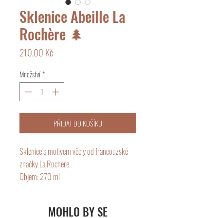
Sklenice Abeille La
Rochère 🌲
Cena
210,00 Kč
Množství
*
PŘIDAT DO KOŠÍKU
Sklenice s motivem včely od francouzské
značky La Rochère.
Objem: 270 ml
Lisované sklo je silné sklo, které lze umývat
v myčce a používat v mikrovlnné troubě. Při
MOHLO BY SE
používání skla je třeba se vyhnout teplotním