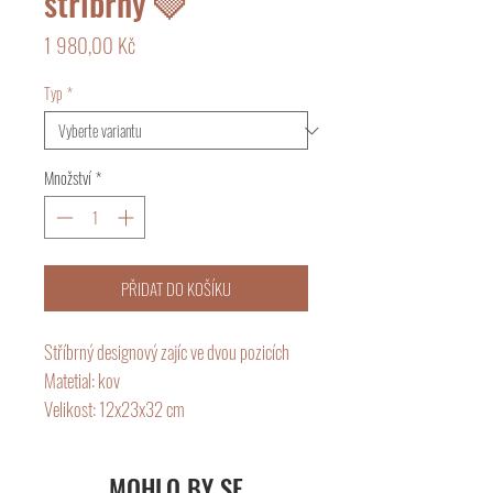
stříbrný 🩶
Cena
1 980,00 Kč
Typ
*
Množství
*
PŘIDAT DO KOŠÍKU
Stříbrný designový zajíc ve dvou pozicích
Matetial: kov
Velikost: 12x23x32 cm
MOHLO BY SE