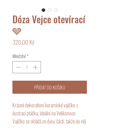
Dóza Vejce otevírací
🩶
Cena
320,00 Kč
Množství
*
PŘIDAT DO KOŠÍKU
Krásné dekorativní keramické vajíčko s
ilustrací ptáčka, ideální na Velikonoce.
Vajíčko se skládá ze dvou částí, takže do něj
lze uložit drobné předměty, například
šperky.