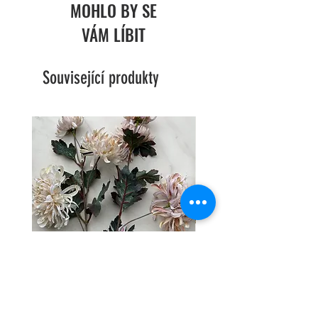
MOHLO BY SE
Rozměry: 10x7x7 cm
VÁM LÍBIT
Materiál: keramika
Související produkty
Jiřina střapatá víc květů - 2 barvy
Hortenzie trs - 2 barvy 🩶