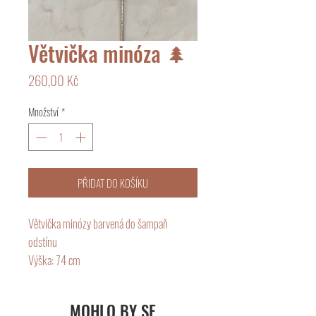
Větvička minóza 🌲
Cena
260,00 Kč
Množství
*
PŘIDAT DO KOŠÍKU
Větvička minózy barvená do šampaň
odstínu
Výška: 74 cm
MOHLO BY SE