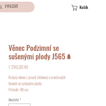
Košík
Věnec Podzimní se
sušenými plody J565🌲
Cena
1 290,00 Kč
Krásný věnec z proutí zdobený v oranžových
tónech se sušenými plody
Průměr: 48 cm
Jelikož věříme, že v originalitě je krása, vyrábíme
Množství
*
pro vás dekorace, z nichž každá je jiná a nikdy ne