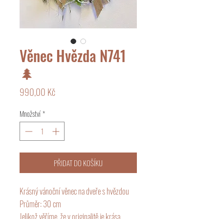
Věnec Hvězda N741
🌲
Cena
990,00 Kč
Množství
*
PŘIDAT DO KOŠÍKU
Krásný vánoční věnec na dveře s hvězdou
Průměr: 30 cm
Jelikož věříme, že v originalitě je krása,