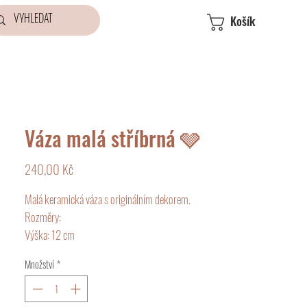
Košík
Váza malá stříbrná 🩶
Cena
240,00 Kč
Malá keramická váza s originálním dekorem.
Rozměry:
Výška: 12 cm
Šířka: 8,5 cm
Množství
*