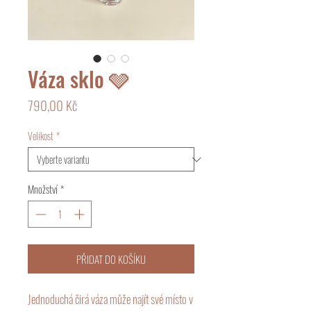
Váza sklo 🩶
Cena
790,00 Kč
Velikost
*
Množství
*
PŘIDAT DO KOŠÍKU
Jednoduchá čirá váza může najít své místo v