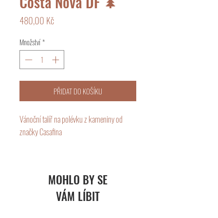
Costa Nova DF 🌲
Cena
480,00 Kč
Množství
*
PŘIDAT DO KOŠÍKU
Vánoční talíř na polévku z kameniny od 
značky Casafina

Keramika Casafina je americká značka 
zaměřená na ručně glazované nádobí 
MOHLO BY SE
vyráběné v Portugalsku. Design výrobků je 
VÁM LÍBIT
inspirován převážně italským stolováním.
