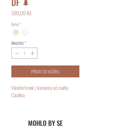
DF 🌲
Cena
580,00 Kč
Barva
*
Množství
*
PŘIDAT DO KOŠÍKU
Vánoční hrnek z kameniny od značky 
Casafina.

Keramika Casafina je americká značka 
zaměřená na ručně glazované nádobí 
MOHLO BY SE
vyráběné v Portugalsku. Design výrobků je 