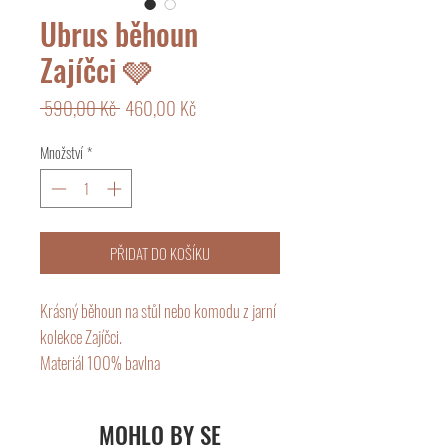
Ubrus běhoun
Zajíčci 🩶
Běžná
Zvýhodněná
 590,00 Kč 
460,00 Kč
cena
cena
Množství
*
PŘIDAT DO KOŠÍKU
Krásný běhoun na stůl nebo komodu z jarní
kolekce Zajíčci.
Materiál 100% bavlna
Velikost 50x160 cm
MOHLO BY SE