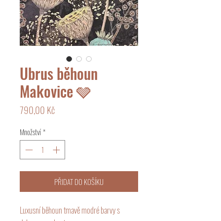
Ubrus běhoun
Makovice 🩶
Cena
790,00 Kč
Množství
*
PŘIDAT DO KOŠÍKU
Luxusní běhoun tmavě modré barvy s