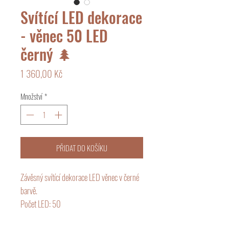
Svítící LED dekorace
- věnec 50 LED
černý 🌲
Cena
1 360,00 Kč
Množství
*
PŘIDAT DO KOŠÍKU
Závěsný svítící dekorace LED věnec v černé
barvě.
Počet LED: 50
Velikost: 45x45x9 cm + kabel 3 m