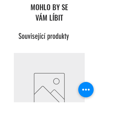
Napájení: elektrické
MOHLO BY SE
Použití: vnitřní
VÁM LÍBIT
Barva světel: teplá bílá
Související produkty
Podnos / talíř Costa Nova
Mísa Costa Nova Lisboa