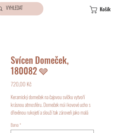
Košík
Svícen Domeček,
180082 🩶
Cena
720,00 Kč
Keramický domeček na čajovou svíčku vytvoří
krásnou atmosféru. Domeček má i kovové ucho s
dřevěnou rukojetí a slouží tak zároveň jako malá
lucernička.
Barva
*
Z více domečků můžete postavit městečko.