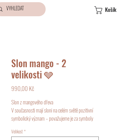
Košík
Slon mango - 2
velikosti 🩶
Cena
990,00 Kč
Slon z mangového dřeva
V současnosti mají sloni na celém světě pozitivní
symbolický význam – považujeme je za symboly
štěstí, moudrosti a zkušenosti. Pro svůj sociální
Velikost
*
život představují také symbol loajality, společenství