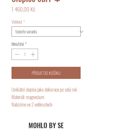
Cena
1 460,00 Kč
Velikost
*
Množství
*
PŘIDAT DO KOŠÍKU
Unikátní slepice jako dekorace po celý rok
Materiál: magnesium
Nabízíme ve 2 velikostech:
Menší: 35x16x35 cm
Větší : 52x20x24 cm
MOHLO BY SE