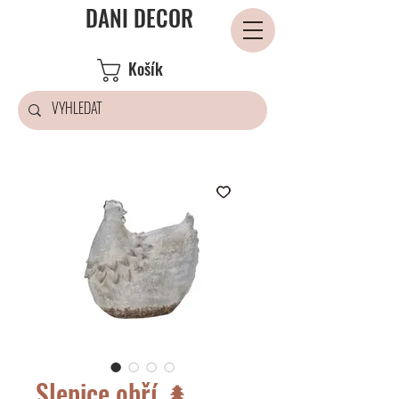
DANI DECOR
Košík
Slepice obří 🌲