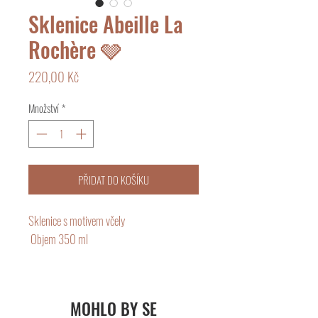
Sklenice Abeille La
Rochère 🩶
Cena
220,00 Kč
Množství
*
PŘIDAT DO KOŠÍKU
Sklenice s motivem včely

 Objem 350 ml

Lisované sklo je silné sklo, které lze umývat 
v myčce a používat v mikrovlnné troubě. Při 
MOHLO BY SE
používání skla je třeba se vyhnout teplotním 