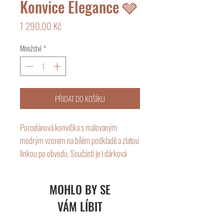
Konvice Elegance 🩶
Cena
1 290,00 Kč
Množství
*
PŘIDAT DO KOŠÍKU
Porcelánová konvička s malovaným 
modrým vzorem na bílém podkladě a zlatou 
linkou po obvodu. Součástí je i dárková 
krabička stejného motivu.

MOHLO BY SE
Objem je 1000 ml
VÁM LÍBIT