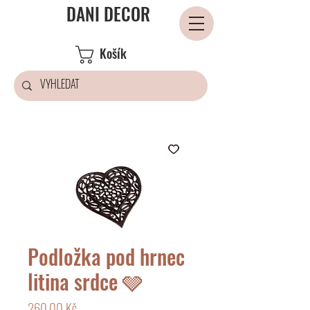
DANI DECOR
Košík
Podložka pod hrnec
litina srdce 🩶
Cena
260,00 Kč