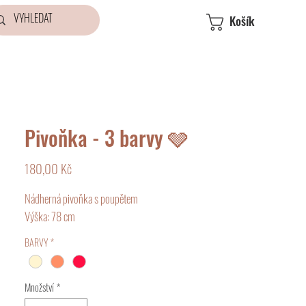
Košík
Pivoňka - 3 barvy 🩶
Cena
180,00 Kč
Nádherná pivoňka s poupětem
Výška: 78 cm
BARVY
*
Množství
*