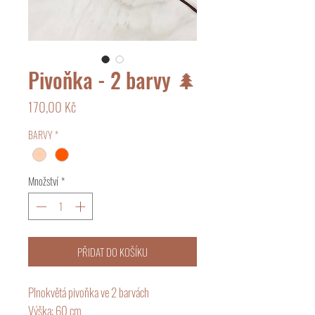
Pivoňka - 2 barvy 🌲
Cena
170,00 Kč
BARVY
*
Množství
*
PŘIDAT DO KOŠÍKU
Plnokvětá pivoňka ve 2 barvách
Výška: 60 cm