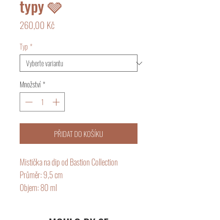
typy 🩶
Cena
260,00 Kč
Typ
*
Množství
*
PŘIDAT DO KOŠÍKU
Mistička na dip od Bastion Collection
Průměr: 9,5 cm
Objem: 80 ml
Rodinná holandská značka Bastion
Collection vyrábí především keramické