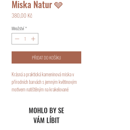
Miska Natur 🩶
Cena
380,00 Kč
Množství
*
PŘIDAT DO KOŠÍKU
Krásná a praktická kameninová miska v
přírodních barvách s jemným květinovým
motivem natištěným na krakelované
glazuře.
Miska je ručně vyráběná a díky tomu bude
MOHLO BY SE
každá miska jedinečná. Vhodná do myčky.
VÁM LÍBIT
Velikost: 11,5x6,5 cm
Objem: 300 ml