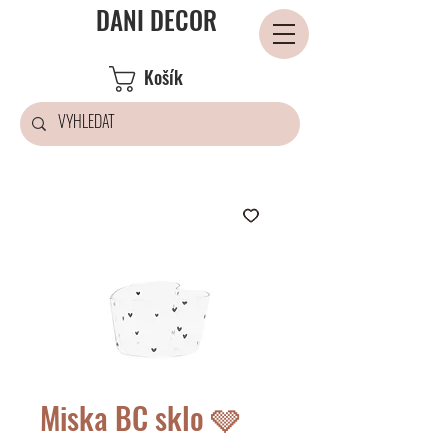
DANI DECOR
Košík
Miska BC sklo 🩶