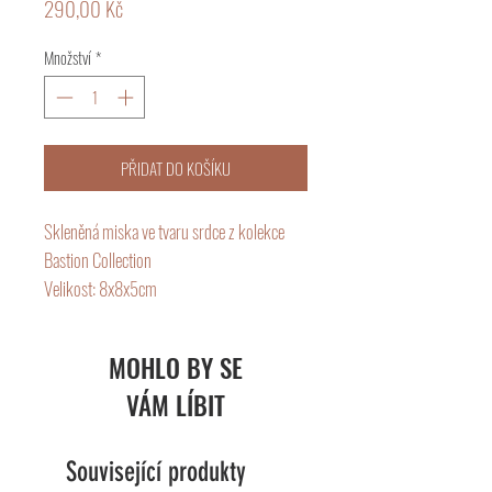
Cena
290,00 Kč
Množství
*
PŘIDAT DO KOŠÍKU
Skleněná miska ve tvaru srdce z kolekce
Bastion Collection
Velikost: 8x8x5cm
Objem:100 ml
Ruční mytí
MOHLO BY SE
VÁM LÍBIT
Rodinná holandská značka Bastion
Collection vyrábí především keramické
kuchyňské nádobí v jednoduchém designu.
Související produkty
Keramika Bastion Collection je nadčasová,