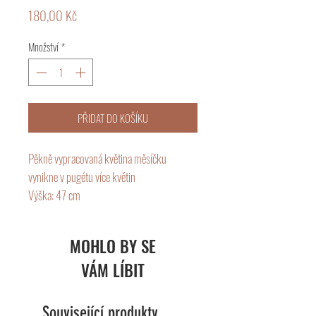
Cena
180,00 Kč
Množství
*
PŘIDAT DO KOŠÍKU
Pěkně vypracovaná květina měsíčku
vynikne v pugétu více květin
Výška: 47 cm
MOHLO BY SE
VÁM LÍBIT
Související produkty