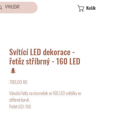
Košík
Svítící LED dekorace -
řetěz stříbrný - 160 LED
🌲
Cena
780,00 Kč
Vánoční řetěz na stromeček se 160 LED světýlky ve
stříbrné barvě.
Počet LED: 160
Délka: 15,9m