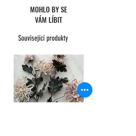
Rozměry: 4x4x10 cm
MOHLO BY SE
Materiál: polyrezin
VÁM LÍBIT
Související produkty
Jiřina střapatá víc květů - 2 barvy
Hortenzie trs - 2 barvy 🩶