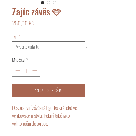
Zajíc závěs 🩶
Cena
260,00 Kč
Typ
*
Množství
*
PŘIDAT DO KOŠÍKU
Dekorativní závěsná figurka králíčků ve
venkovském stylu. Pěkná také jako
velikonoční dekorace.
Nabízíme: 2 varianty