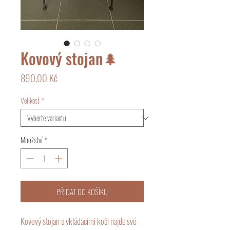
Kovový stojan🌲
Cena
890,00 Kč
Velikost
*
Množství
*
PŘIDAT DO KOŠÍKU
Kovový stojan s vkládacími koši najde své