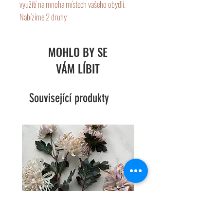
využití na mnoha místech vašeho obydlí.
Nabízíme 2 druhy
2 patra - velikost 75x40x30cm
3 patra - velikost 95x40x30 cm
MOHLO BY SE
VÁM LÍBIT
Související produkty