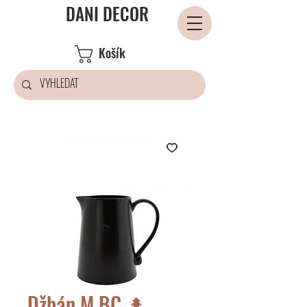
DANI DECOR
Košík
Džbán M BC 🌲