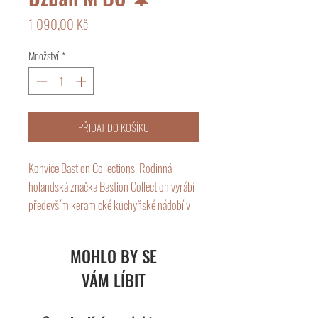
Cena
1 090,00 Kč
Množství
*
PŘIDAT DO KOŠÍKU
Konvice Bastion Collections. Rodinná
holandská značka Bastion Collection vyrábí
především keramické kuchyňské nádobí v
jednoduchém designu. Keramika Bastion
Collection je nadčasová, vyráběná z vysoce
MOHLO BY SE
kvalitní kameniny a s velkým důrazem pro
VÁM LÍBIT
detail. Díky typické kombinaci bílé, černé a
šedé barvy se jednotlivé kolekce krásně
doplňují a jsou oblíbeným dárkem, se