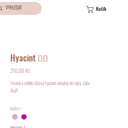
Košík
Hyacint 👍🏻
Cena
210,00 Kč
Tmavě a světle růžový hyciant vhodný do vázy. Jako 
živý!!

Výška 40 cm
BARVY
*
Množství
*