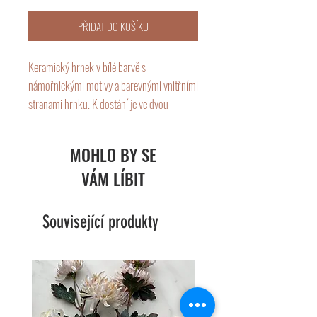
PŘIDAT DO KOŠÍKU
Keramický hrnek v bílé barvě s
námořnickými motivy a barevnými vnitřními
stranami hrnku. K dostání je ve dvou
velikostech a čtyřech motivech.
Objem: 100 ml
MOHLO BY SE
Rozměry: 9x7x6,5 cm.
VÁM LÍBIT
Objem: 200 ml
Rozměry: 10,5x8,5x7
Související produkty