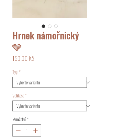
Hrnek námořnický
🩶
Cena
150,00 Kč
Typ
*
Velikost
*
Množství
*