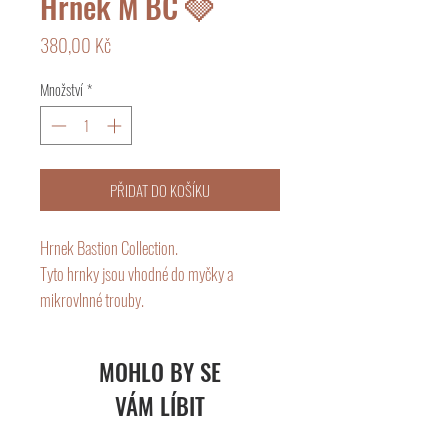
Hrnek M BC 🩶
Cena
380,00 Kč
Množství
*
PŘIDAT DO KOŠÍKU
Hrnek Bastion Collection.
Tyto hrnky jsou vhodné do myčky a
mikrovlnné trouby.
Obsah 150 ml.
Velikost: 8,5x7x6 cm.
MOHLO BY SE
VÁM LÍBIT
Rodinná holandská značka Bastion
Collection vyrábí především keramické