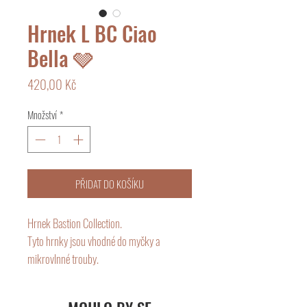
Hrnek L BC Ciao
Bella 🩶
Cena
420,00 Kč
Množství
*
PŘIDAT DO KOŠÍKU
Hrnek Bastion Collection.
Tyto hrnky jsou vhodné do myčky a
mikrovlnné trouby.
Obsah 150 ml.