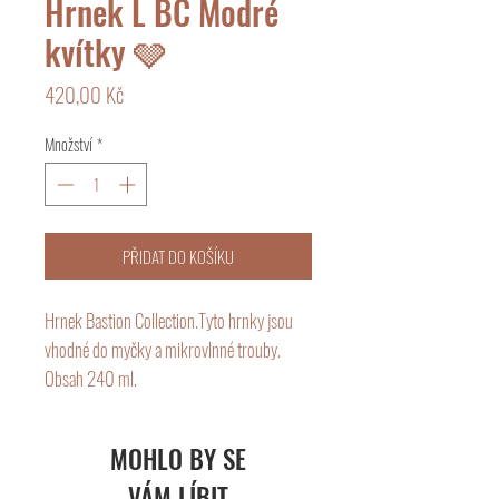
Hrnek L BC Modré
kvítky 🩶
Cena
420,00 Kč
Množství
*
PŘIDAT DO KOŠÍKU
Hrnek Bastion Collection.Tyto hrnky jsou
vhodné do myčky a mikrovlnné trouby.
Obsah 240 ml.
Rodinná holandská značka Bastion
MOHLO BY SE
Collection vyrábí především keramické
VÁM LÍBIT
kuchyňské nádobí v jednoduchém designu.