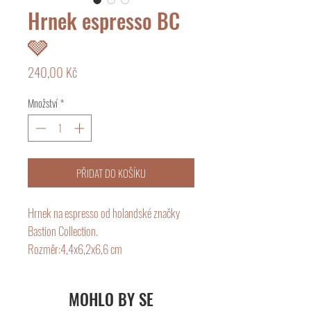
Hrnek espresso BC
🩶
Cena
240,00 Kč
Množství
*
PŘIDAT DO KOŠÍKU
Hrnek na espresso od holandské značky
Bastion Collection.
Rozměr:4,4x6,2x6,6 cm
Průměr: 5,5 cm
Objem: 50 ml
MOHLO BY SE
Tyto hrnky jsou vhodné do myčky a