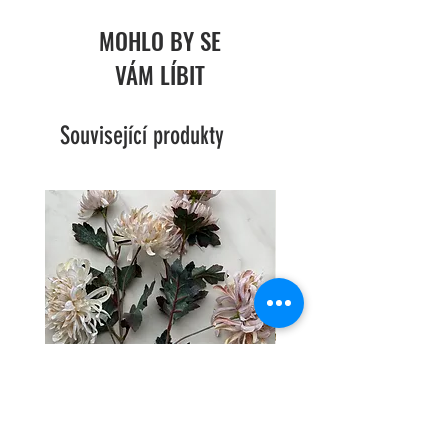
MOHLO BY SE
VÁM LÍBIT
Související produkty
Jiřina střapatá víc květů - 2 barvy
Hortenzie trs - 2 barvy 🩶