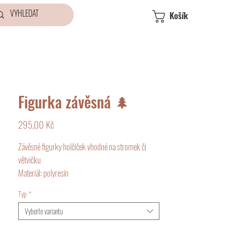
Košík
Figurka závěsná 🌲
Cena
295,00 Kč
Závěsné figurky holčiček vhodné na stromek či
větvičku
Materiál: polyresin
Výška: 11 cm
Typ
*
Vyberte variantu