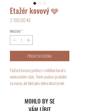
Etažér kovový 🩶
Cena
2 100,00 Kč
Množství
*
PŘIDAT DO KOŠÍKU
Etážový kovový podnos v měděné barvě a
venkovském stylu. Tento podnos je ideální
na ovoce, ale také jako dekorativní prvek.
Existuje mnoho způsobů, jak lze podnos
použít v závislosti na vašich potřebách a
MOHLO BY SE
představách. Krásně se hodí do rustikálního
VÁM LÍBIT
interiéru a snadno se kombinuje s jinými