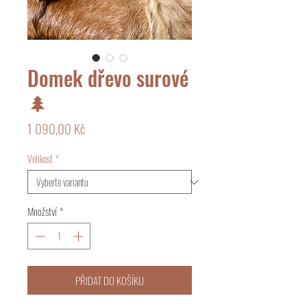
Domek dřevo surové
🌲
Cena
1 090,00 Kč
Velikost
*
Množství
*
PŘIDAT DO KOŠÍKU