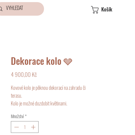
Košík
Dekorace kolo 🩶
Cena
4 900,00 Kč
Kovové kolo je pěknou dekorací na zahradu či
terasu.
Kolo je možné dozdobit květinami.
Velikost:
Množství
*