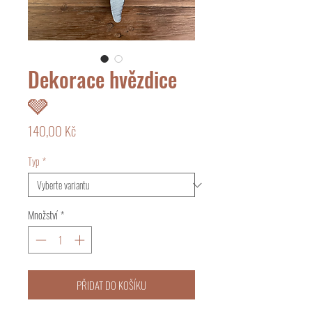
Dekorace hvězdice
🩶
Cena
140,00 Kč
Typ
*
Množství
*
PŘIDAT DO KOŠÍKU