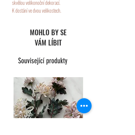
skvělou velikonoční dekorací.
K dostání ve dvou velikostech.
Výška:
Malý - 12 cm
MOHLO BY SE
Velký - 21,5 cm.
VÁM LÍBIT
Související produkty