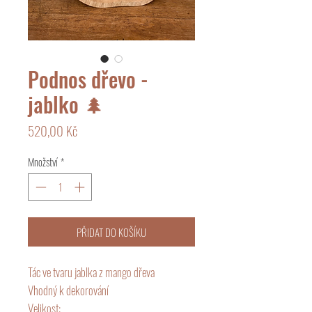
Podnos dřevo -
jablko 🌲
Cena
520,00 Kč
Množství
*
PŘIDAT DO KOŠÍKU
Tác ve tvaru jablka z mango dřeva
Vhodný k dekorování
Velikost: