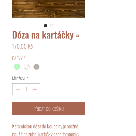
Dóza na kartáčky ▫️
Cena
170,00 Kč
BARVY
*
Množství
*
PŘIDAT DO KOŠÍKU
Keramickou dóza do koupelny je možné
použít na zubní kartáčky nebo tampónky