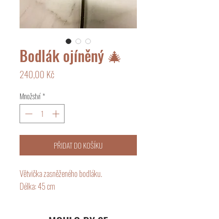
Bodlák ojíněný 🎄
Cena
240,00 Kč
Množství
*
PŘIDAT DO KOŠÍKU
Větvička zasněženého bodláku.
Délka: 45 cm