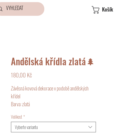
Košík
Andělská křídla zlatá🌲
Cena
180,00 Kč
Závěsná kovová dekorace v podobě andělských
křídel
Barva: zlatá
Rozměry:
Velikost
*
Malá - 9x12 cm
Velká - 16x22 cm
Vyberte variantu
Maxi - 22x30 cm.